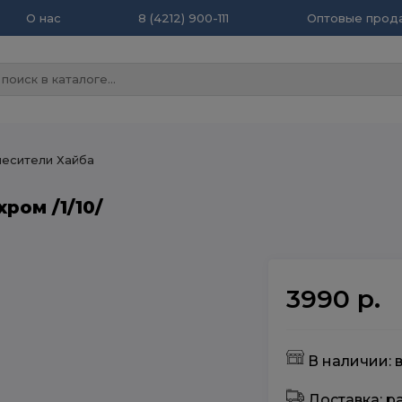
О нас
8 (4212) 900-111
Оптовые прода
есители Хайба
ром /1/10/
3990 р.
В наличии: в
Доставка: 