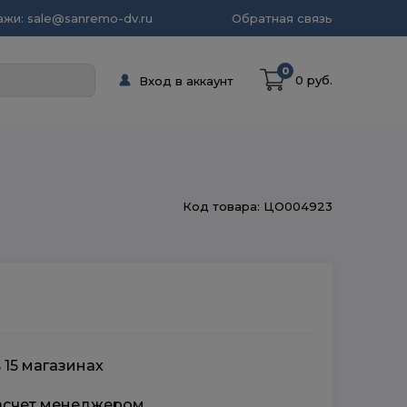
жи: sale@sanremo-dv.ru
Обратная связь
0
0 руб.
Вход в аккаунт
Код товара: ЦО004923
 15 магазинах
расчет менеджером