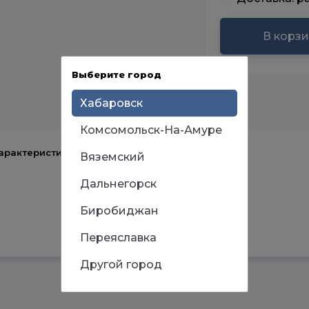
В корз
Выберите город
Хабаровск
Комсомольск-На-Амуре
арактеристики
Вяземский
Дальнегорск
Биробиджан
Переяславка
Другой город