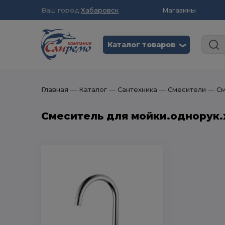
Ваш город:
Хабаровск
Магазины
Каталог товаров
❮
Главная
― Каталог
― Сантехника
― Смесители
― См
Смеситель для мойки.однорук.х