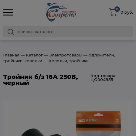
0
0 руб.
Главная
― Каталог
― Электротовары
― Удлинители,
тройники, колодки
― Колодки, тройники
Тройник б/з 16А 250B,
Код товара:
ЦО004955
черный