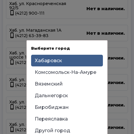
Хаб. ул. Краснореченская
92/5
Нет в наличии.
(4212) 900-111
Хаб. ул. Магаданская 1А
Нет в наличии.
(4212) 63-39-83
Выберите город
Хаб. ул. Матвеевское
шоссе 13А
Нет в наличии.
Хабаровск
(4212) 69-93-93
Комсомольск-На-Амуре
Хаб. ул. Панфиловцев 14Б
Нет в наличии.
Вяземский
(4212) 63-22-47
Дальнегорск
Хаб. ул. Серышева 34
Нет в наличии.
Биробиджан
(4212) 47-44-66
Переяславка
Хаб. ул. Суворова 45
Нет в наличии.
(4212) 50-67-37
Другой город