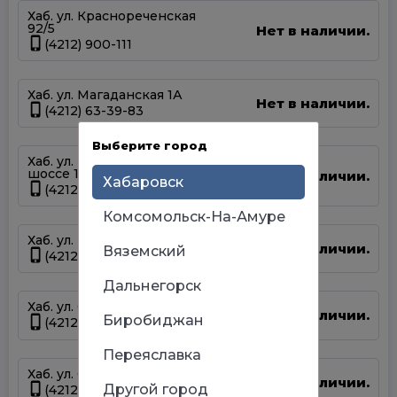
Хаб. ул. Краснореченская
92/5
Нет в наличии.
(4212) 900-111
Хаб. ул. Магаданская 1А
Нет в наличии.
(4212) 63-39-83
Выберите город
Хаб. ул. Матвеевское
шоссе 13А
Нет в наличии.
Хабаровск
(4212) 69-93-93
Комсомольск-На-Амуре
Хаб. ул. Панфиловцев 14Б
Нет в наличии.
Вяземский
(4212) 63-22-47
Дальнегорск
Хаб. ул. Серышева 34
Нет в наличии.
Биробиджан
(4212) 47-44-66
Переяславка
Хаб. ул. Суворова 45
Нет в наличии.
Другой город
(4212) 50-67-37