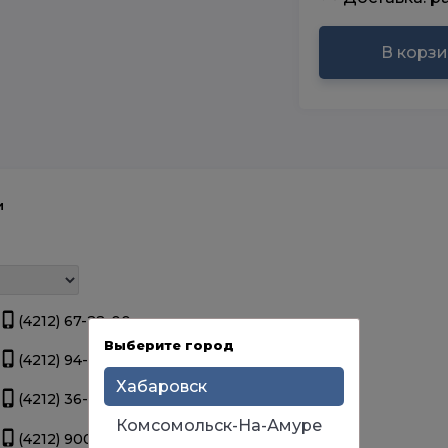
В корз
и
(4212) 67-22-00
4 шт.
Выберите город
(4212) 94-44-12
>
5 шт.
Хабаровск
(4212) 36-09-70
>
5 шт.
Комсомольск-На-Амуре
(4212) 900-111
>
5 шт.