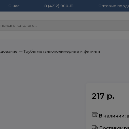
О нас
8 (4212) 900-111
Оптовые прода
удование
― Трубы металлополимерные и фитинги
217 р.
В наличии: в
Доставка: 