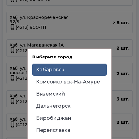
Хаб. ул. Краснореченская
92/5
5 шт.
>
(4212) 900-111
Хаб. ул. Магаданская 1А
2 шт.
(4212) 63-39-83
Выберите город
Хаб. ул. Матвеевское
Хабаровск
шоссе 13А
2 шт.
(4212) 69-93-93
Комсомольск-На-Амуре
Вяземский
Хаб. ул. Панфиловцев 14Б
3 шт.
(4212) 63-22-47
Дальнегорск
Биробиджан
Хаб. ул. Серышева 34
2 шт.
(4212) 47-44-66
Переяславка