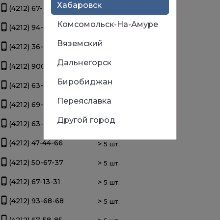
Хабаровск
(4212) 67-22-00
>
5 шт.
Комсомольск-На-Амуре
(4212) 94-44-12
>
5 шт.
Вяземский
(4212) 36-09-70
>
5 шт.
Дальнегорск
(4212) 900-111
>
5 шт.
Биробиджан
(4212) 63-39-83
>
5 шт.
Переяславка
(4212) 69-93-93
>
5 шт.
Другой город
(4212) 63-22-47
>
5 шт.
(4212) 47-44-66
>
5 шт.
(4212) 50-67-37
>
5 шт.
(4212) 67-13-31
>
5 шт.
(4212) 93-68-68
>
5 шт.
(4212) 67-58-85