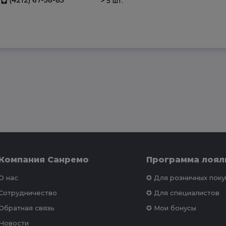
>
5 шт.
Компания Санремо
Программа лоял
О нас
✪ Для розничных пок
Сотрудничество
✪ Для специалистов
Обратная связь
✪ Мои бонусы
Новости