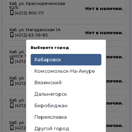
Хаб. ул. Краснореченская
92/5
Нет в наличии.
(4212) 900-111
Хаб. ул. Магаданская 1А
Нет в наличии.
(4212) 63-39-83
Выберите город
Хаб. ул. Матвеевское
шоссе 13А
Нет в наличии.
Хабаровск
(4212) 69-93-93
Комсомольск-На-Амуре
Хаб. ул. Панфиловцев 14Б
Нет в наличии.
Вяземский
(4212) 63-22-47
Дальнегорск
Хаб. ул. Серышева 34
Нет в наличии.
Биробиджан
(4212) 47-44-66
Переяславка
Хаб. ул. Суворова 45
Нет в наличии.
(4212) 50-67-37
Другой город