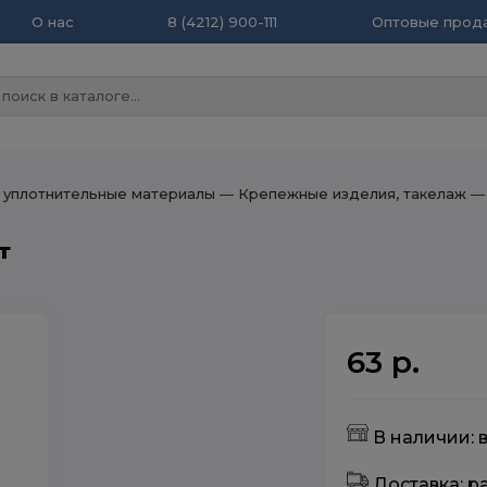
О нас
8 (4212) 900-111
Оптовые прода
 уплотнительные материалы
― Крепежные изделия, такелаж
―
т
63 р.
В наличии: 
Доставка: 