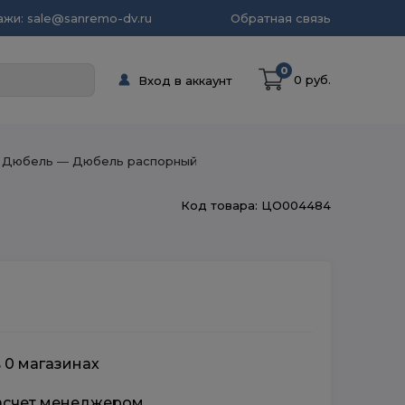
жи: sale@sanremo-dv.ru
Обратная связь
0
0 руб.
Вход в аккаунт
 Дюбель
― Дюбель распорный
Код товара: ЦО004484
в 0 магазинах
расчет менеджером