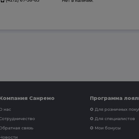
Нет в наличии.
Компания Санремо
Программа лоял
О нас
✪ Для розничных пок
Сотрудничество
✪ Для специалистов
Обратная связь
✪ Мои бонусы
Новости