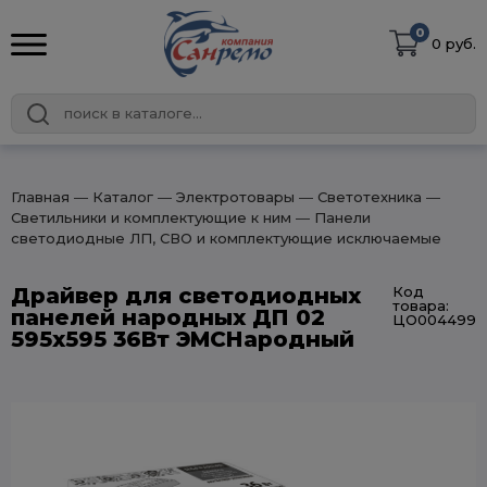
0
0 руб.
Главная
― Каталог
― Электротовары
― Светотехника
―
Светильники и комплектующие к ним
― Панели
светодиодные ЛП, СВО и комплектующие исключаемые
Драйвер для светодиодных
Код
товара:
панелей народных ДП 02
ЦО004499
595х595 36Вт ЭMCНародный