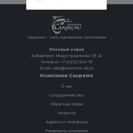
Санремо - сеть магазинов сантехники
Оптовый отдел
Хабаровск, Индустриальная 39-Д
Телефон: +7 (4212) 900-111
Email: sale@sanremo-dv.ru
Компания Санремо
О нас
Сотрудничество
Обратная связь
Новости
Адреса и телефоны
Реквизиты компании