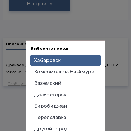
В корзину
Описание
Наличие в магазинах
Выберите город
Хабаровск
Драйвер для светодиодных панелей народных ДП 02
Комсомольск-На-Амуре
595х595, 36 Вт, ЭMC Народный SQ0329-0485
Вяземский
Сообщить об ошибке
Дальнегорск
Биробиджан
Переяславка
Другой город