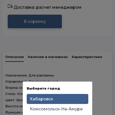
Доставка: расчет менеджером
В корзину
Описание
Наличие в магазинах
Характеристики
Назначение: Для раковины
Управление: Двухвентильные
Форма смесителя: Округлые
Выберите город
Стиль: Классика
Хабаровск
Цвет: Хром
Высота излива: Средний
Комсомольск-На-Амуре
Функции излива: Стационарный