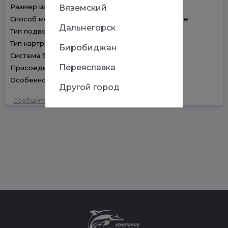
Размер излива: Средний
Вяземский
Способ монтажа: На одно отверстие, На шпильке
Дальнегорск
Тип подводки: Гибкая подводка
Тип картриджа: Керамическая кран-букса
Биробиджан
Система быстрого монтажа: Есть
Переяславка
Присоединительный размер: 1/2
Особенности: С аэратором
Другой город
Сообщить об ошибке