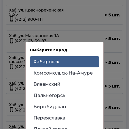
Хаб. ул. Краснореченская
92/5
5 шт.
>
(4212) 900-111
Хаб. ул. Магаданская 1А
5 шт.
>
(4212) 63-39-83
Выберите город
Хаб. ул. Матвеевское
шоссе 13А
Хабаровск
5 шт.
>
(4212) 69-93-93
Комсомольск-На-Амуре
Хаб. ул. Панфиловцев 14Б
Вяземский
5 шт.
>
(4212) 63-22-47
Дальнегорск
Хаб. ул. Серышева 34
Биробиджан
5 шт.
>
(4212) 47-44-66
Переяславка
Хаб. ул. Суворова 45