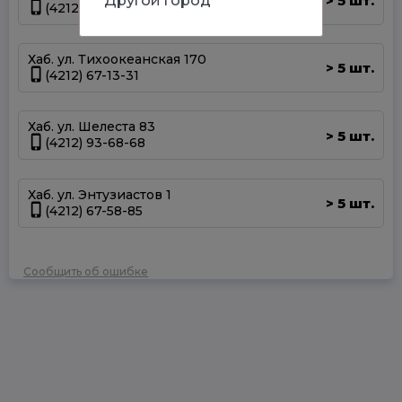
Другой город
5 шт.
>
(4212) 50-67-37
Хаб. ул. Тихоокеанская 170
5 шт.
>
(4212) 67-13-31
Хаб. ул. Шелеста 83
5 шт.
>
(4212) 93-68-68
Хаб. ул. Энтузиастов 1
5 шт.
>
(4212) 67-58-85
Сообщить об ошибке