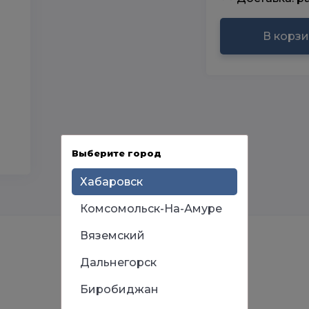
В корз
Выберите город
Хабаровск
Комсомольск-На-Амуре
Вяземский
Дальнегорск
Биробиджан