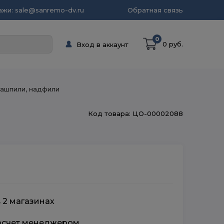
жи: sale@sanremo-dv.ru
Обратная связь
0
0 руб.
Вход в аккаунт
ашпили, надфили
Код товара: ЦО-00002088
 2 магазинах
расчет менеджером