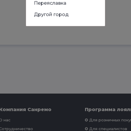
Переяславка
Другой город
Компания Санремо
Программа лоял
О нас
✪ Для розничных пок
Сотрудничество
✪ Для специалистов