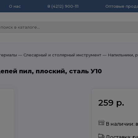
О нас
8 (4212) 900-111
Оптовые прода
териалы
― Слесарный и столярный инструмент
― Напильники, р
епей пил, плоский, сталь У10
259 р.
В наличии: в
Доставка: 