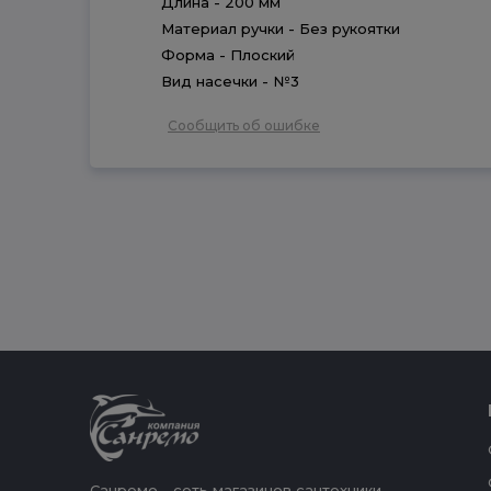
Длина - 200 мм
Материал ручки - Без рукоятки
Форма - Плоский
Вид насечки - №3
Сообщить об ошибке
Санремо - сеть магазинов сантехники