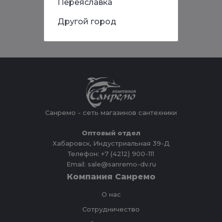
Переяславка
Другой город
Санремо - сеть магазинов сантехники
Оптовый отдел
Хабаровск, Индустриальная 39-Д
Телефон: +7 (4212) 900-111
Email: sale@sanremo-dv.ru
Компания Санремо
О нас
Сотрудничество