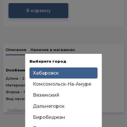
В корзину
Описание
Наличие в магазинах
Выберите город
Особенности
Хабаровск
Длина - 200мм
Комсомольск-На-Амуре
Материал ручки - Двухкомпонентная
Форма - Плоский
Вяземский
Вид насечки - №3
Дальнегорск
Сообщить об ошибке
Биробиджан