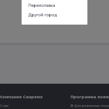
Переяславка
Другой город
Компания Санремо
Программа лоял
О нас
✪ Для розничных пок