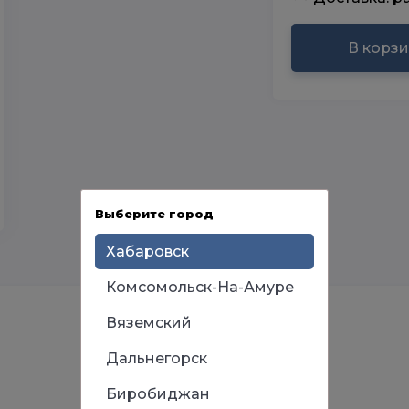
В корз
Выберите город
Хабаровск
Комсомольск-На-Амуре
Вяземский
Дальнегорск
Биробиджан