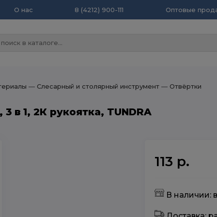
О нас
8 (4212) 900-111
Оптовые прода
териалы
― Слесарный и столярный инструмент
― Отвёртки
 3 в 1, 2К рукоятка, TUNDRA
113 р.
В наличии: 
Доставка: 