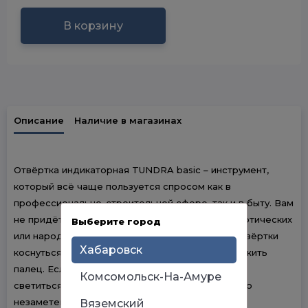
В корзину
Описание
Наличие в магазинах
Отвёртка индикаторная TUNDRA basic – инструмент,
который всё чаще пользуется спросом как в
профессионально-строительной сфере, так и в быту. Вам
не придётся искать фазу и ноль с помощью экзотических
Выберите город
или народных способов – достаточно жалом отвёртки
Хабаровск
коснуться провода, а к другому её концу приложить
палец. Если напряжение есть – отвёртка начнет
Комсомольск-На-Амуре
светиться. Ток, проходящий по телу, совершенно
незаметен и безопасен.
Вяземский