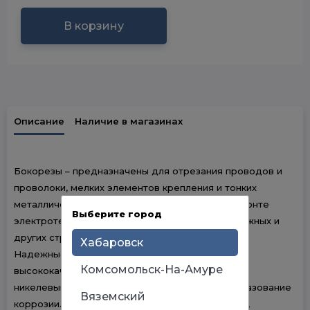
В корзину
Описание
Наличие в магазинах
Бокорезы – предназначены для отрезания проводов и
проволоки, мелких элементов крепления и тонких
металлических прутов. Они используются в ремонте
Выберите город
электротехники, при проведении электромонтажных и
других строительных работ.
Хабаровск
Надежные бокорезы изготовлены из
Комсомольск-На-Амуре
высококачественной инструментальной стали c
никелевым покрытием, предотвращающим образование
Вяземский
коррозии. Твердость зажимных частей 45,5 HRc,