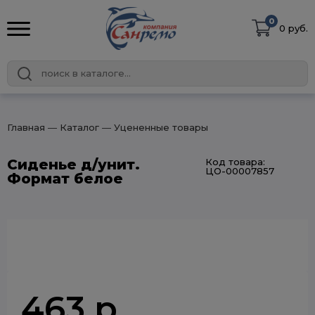
0
0 руб.
Главная
― Каталог
― Уцененные товары
Сиденье д/унит.
Код товара:
ЦО-00007857
Формат белое
463 р.