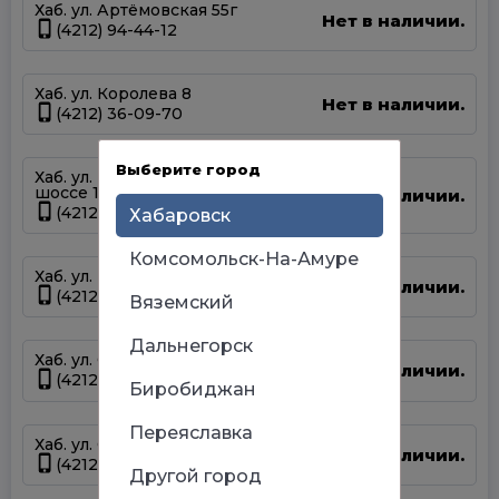
Хаб. ул. Артёмовская 55г
Нет в наличии.
(4212) 94-44-12
Хаб. ул. Королева 8
Нет в наличии.
(4212) 36-09-70
Выберите город
Хаб. ул. Матвеевское
шоссе 13А
Нет в наличии.
(4212) 69-93-93
Хабаровск
Комсомольск-На-Амуре
Хаб. ул. Панфиловцев 14Б
Нет в наличии.
(4212) 63-22-47
Вяземский
Дальнегорск
Хаб. ул. Серышева 34
Нет в наличии.
(4212) 47-44-66
Биробиджан
Переяславка
Хаб. ул. Суворова 45
Нет в наличии.
(4212) 50-67-37
Другой город