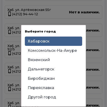
Хаб. ул. Артёмовская 55г
Нет в наличии.
(4212) 94-44-12
Хаб. ул. Королева 8
Нет в наличии.
Выберите город
(4212) 36-09-70
Хабаровск
Хаб. ул. Краснореченская
92/5
Нет в наличии.
Комсомольск-На-Амуре
(4212) 900-111
Вяземский
Хаб. ул. Панфиловцев 14Б
Дальнегорск
Нет в наличии.
(4212) 63-22-47
Биробиджан
Хаб. ул. Серышева 34
Нет в наличии.
Переяславка
(4212) 47-44-66
Другой город
Хаб. ул. Суворова 45
Нет в наличии.