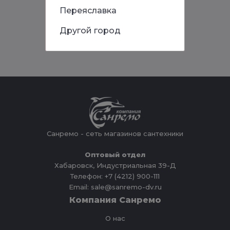
Переяславка
Другой город
Санремо - сеть магазинов сантехники
Оптовый отдел
Хабаровск, Индустриальная 39-Д
Телефон: +7 (4212) 900-111
Email: sale@sanremo-dv.ru
Компания Санремо
О нас