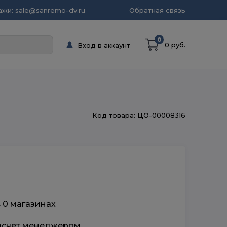
жи: sale@sanremo-dv.ru
Обратная связь
0
0 руб.
Вход в аккаунт
Код товара: ЦО-00008316
в 0 магазинах
расчет менеджером