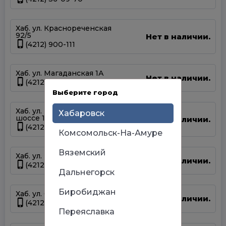
Хаб. ул. Краснореченская
92/5
Нет в наличии.
(4212) 900-111
Хаб. ул. Магаданская 1А
Нет в наличии.
(4212) 63-39-83
Выберите город
Хаб. ул. Матвеевское
Хабаровск
шоссе 13А
Нет в наличии.
(4212) 69-93-93
Комсомольск-На-Амуре
Вяземский
Хаб. ул. Панфиловцев 14Б
Нет в наличии.
(4212) 63-22-47
Дальнегорск
Биробиджан
Хаб. ул. Серышева 34
Нет в наличии.
(4212) 47-44-66
Переяславка