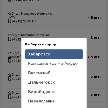
Хаб. ул. Краснореченская
92/5
5 шт.
>
(4212) 900-111
Хаб. ул. Магаданская 1А
2 шт.
(4212) 63-39-83
Выберите город
Хаб. ул. Матвеевское
Хабаровск
шоссе 13А
5 шт.
>
(4212) 69-93-93
Комсомольск-На-Амуре
Вяземский
Хаб. ул. Панфиловцев 14Б
2 шт.
(4212) 63-22-47
Дальнегорск
Биробиджан
Хаб. ул. Серышева 34
2 шт.
(4212) 47-44-66
Переяславка