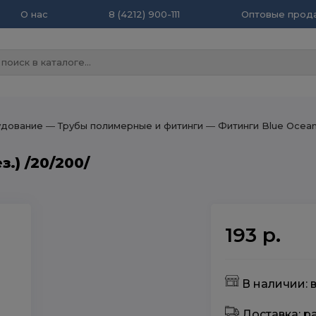
О нас
8 (4212) 900-111
Оптовые прода
удование
― Трубы полимерные и фитинги
― Фитинги Blue Ocea
з.) /20/200/
193 р.
В наличии: в
Доставка: 