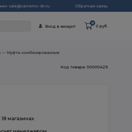
жи: sale@sanremo-dv.ru
Обратная связь
0
0 руб.
Вход в аккаунт
n
― Муфты комбинированные
Код товара: 00000429
 18 магазинах
расчет менеджером