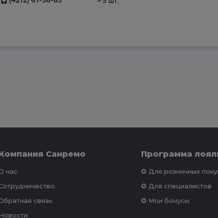
>
5 шт.
Компания Санремо
Программа лоял
О нас
✪ Для розничных пок
Сотрудничество
✪ Для специалистов
Обратная связь
✪ Мои бонусы
Новости