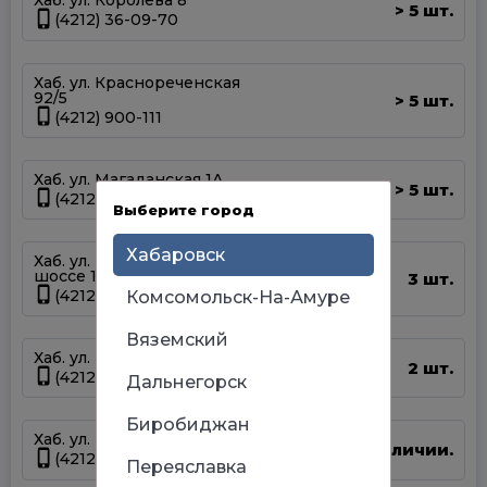
Хаб. ул. Королева 8
5 шт.
>
(4212) 36-09-70
Хаб. ул. Краснореченская
92/5
5 шт.
>
(4212) 900-111
Хаб. ул. Магаданская 1А
5 шт.
>
(4212) 63-39-83
Выберите город
Хабаровск
Хаб. ул. Матвеевское
шоссе 13А
3 шт.
(4212) 69-93-93
Комсомольск-На-Амуре
Вяземский
Хаб. ул. Шелеста 83
2 шт.
(4212) 93-68-68
Дальнегорск
Биробиджан
Хаб. ул. Панфиловцев 14Б
Нет в наличии.
(4212) 63-22-47
Переяславка