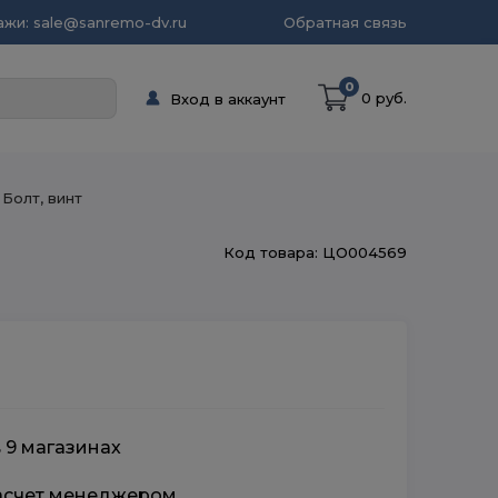
жи: sale@sanremo-dv.ru
Обратная связь
0
0 руб.
Вход в аккаунт
Болт, винт
Код товара: ЦО004569
 9 магазинах
расчет менеджером