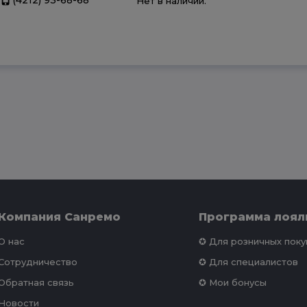
Нет в наличии.
Компания Санремо
Программа лоял
О нас
✪ Для розничных пок
Сотрудничество
✪ Для специалистов
Обратная связь
✪ Мои бонусы
Новости