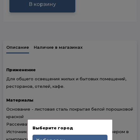
В корзину
Описание
Наличие в магазинах
Применение
Для общего освещения жилых и бытовых помещений,
ресторанов, отелей, кафе.
Материалы
Основание - листовая сталь покрытая белой порошковой
краской
Рассеиватель - глянцевый ПВХ
Выберите город
Источник света - светодиодный модуль с драйвером в
комплекте.