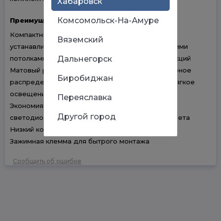
Хабаровск
Комсомольск-На-Амуре
Преимущества
Компактный размер и легкий вес позволяют
Вяземский
устанавливать светильник в помещениях с низкими
Дальнегорск
потолками из гипсокартона и реейчных конструкций
Матовый рассеиватель обеспечивает равномерное
Биробиджан
распределение света и создает комфортное мягкое
освещение
Переяславка
Экономия электроэнергии за счёт применения
Другой город
светодиодного модуля в качестве источника света
Низкий коэффициент пульсаций <5%
Зажимная клемма для бытрого монтажа
Сообщить об ошибке