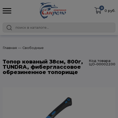
0
0 руб.
Главная
― Свободные
Топор кованый 38см, 800г,
Код товара:
ЦО-00002200
TUNDRA, фиберглассовое
обрезиненное топорище