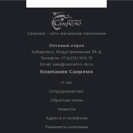
Санремо - сеть магазинов сантехники
Оптовый отдел
Хабаровск, Индустриальная 39-Д
Телефон: +7 (4212) 900-111
Email: sale@sanremo-dv.ru
Компания Санремо
О нас
Сотрудничество
Обратная связь
Новости
Адреса и телефоны
Реквизиты компании