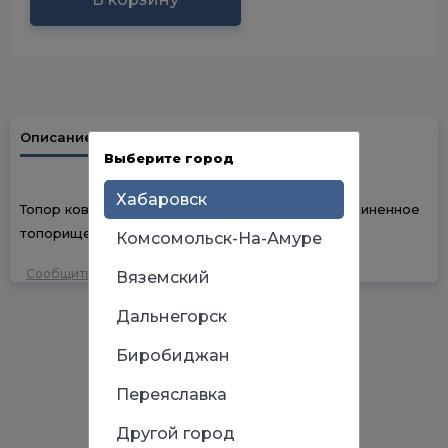
Описание
Наличие в магазинах
Выберите город
Хабаровск
Топор кованый TUNDRA, фиберглассовое обрезиненное
топорище 38 см, 800 г
Комсомольск-На-Амуре
Сообщить об ошибке
Вяземский
Дальнегорск
Биробиджан
Переяславка
Другой город