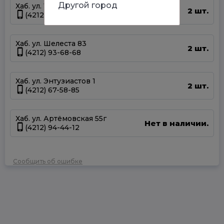
Другой город
Хаб. ул. Тихоокеанская 170
2 шт.
(4212) 67-13-31
Хаб. ул. Шелеста 83
2 шт.
(4212) 93-68-68
Хаб. ул. Энтузиастов 1
2 шт.
(4212) 67-58-85
Хаб. ул. Артёмовская 55г
Нет в наличии.
(4212) 94-44-12
Сообщить об ошибке