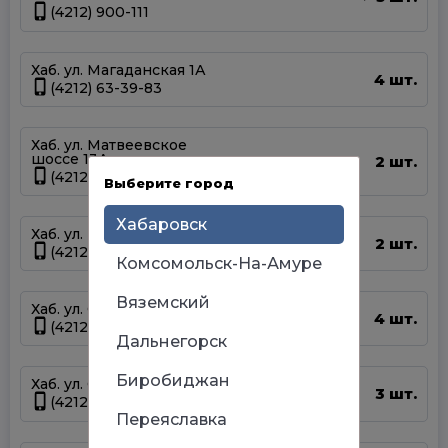
(4212) 900-111
Хаб. ул. Магаданская 1А
4 шт.
(4212) 63-39-83
Хаб. ул. Матвеевское
шоссе 13А
2 шт.
(4212) 69-93-93
Выберите город
Хабаровск
Хаб. ул. Панфиловцев 14Б
2 шт.
(4212) 63-22-47
Комсомольск-На-Амуре
Вяземский
Хаб. ул. Серышева 34
4 шт.
(4212) 47-44-66
Дальнегорск
Биробиджан
Хаб. ул. Суворова 45
3 шт.
(4212) 50-67-37
Переяславка