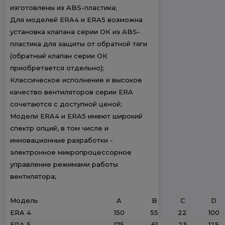
изготовлены из ABS-пластика;
Для моделей ERA4 и ERA5 возможна
установка клапана серии ОК из ABS-
пластика для защиты от обратной тяги
(обратный клапан серии ОК
приобретается отдельно);
Классическое исполнение и высокое
качество вентиляторов серии ERA
сочетаются с доступной ценой;
Модели ERA4 и ERA5 имеют широкий
спектр опций, в том числе и
инновационные разработки -
электронное микропроцессорное
управление режимами работы
вентилятора;
Модель
A
B
C
D
ERA 4
150
55
22
100
ERA 5
175
61
23
125