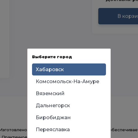
В корз
Выберите город
Хабаровск
Комсомольск-На-Амуре
Вяземский
Дальнегорск
Биробиджан
Переяславка
 Изготовлено из высококачественных материалов, обеспечивае
r. Практичное решение для ванной комнаты!