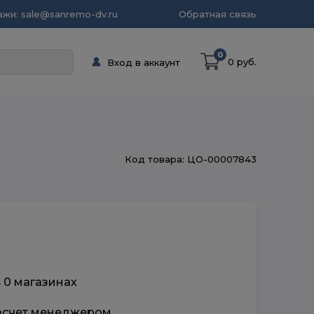
жи: sale@sanremo-dv.ru
Обратная связь
0
0 руб.
Вход в аккаунт
Код товара: ЦО-00007843
в 0 магазинах
расчет менеджером