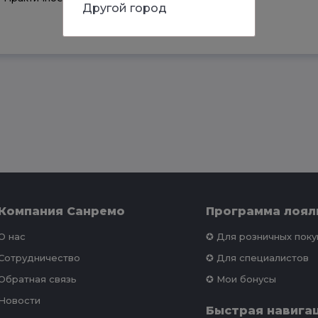
Другой город
Компания Санремо
Программа лоял
О нас
✪ Для розничных пок
Сотрудничество
✪ Для специалистов
Обратная связь
✪ Мои бонусы
Новости
Быстрая навига