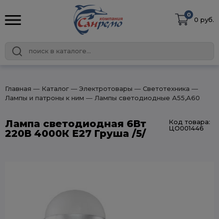
0
0 руб.
Главная
― Каталог
― Электротовары
― Светотехника
―
Лампы и патроны к ним
― Лампы светодиодные А55,A60
Лампа светодиодная 6Вт
Код товара:
ЦО001446
220В 4000К Е27 Груша /5/