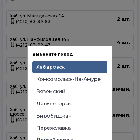
Хаб. ул. Магаданская 1А
2 шт.
(4212) 63-39-83
Хаб. ул. Панфиловцев 14Б
4 шт.
(4212) 63-22-47
Выберите город
Хаб. ул. Шелеста 83
2 шт.
Хабаровск
(4212) 93-68-68
Комсомольск-На-Амуре
Хаб. ул. Артёмовская 55г
Нет в наличии.
Вяземский
(4212) 94-44-12
Дальнегорск
Хаб. ул. Матвеевское
шоссе 13А
Нет в наличии.
Биробиджан
(4212) 69-93-93
Переяславка
Хаб. ул. Серышева 34