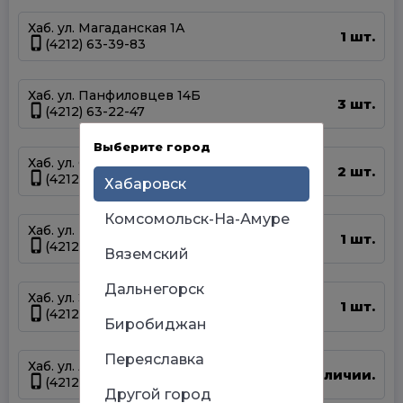
Хаб. ул. Магаданская 1А
1 шт.
(4212) 63-39-83
Хаб. ул. Панфиловцев 14Б
3 шт.
(4212) 63-22-47
Выберите город
Хаб. ул. Серышева 34
2 шт.
(4212) 47-44-66
Хабаровск
Комсомольск-На-Амуре
Хаб. ул. Шелеста 83
1 шт.
(4212) 93-68-68
Вяземский
Дальнегорск
Хаб. ул. Энтузиастов 1
1 шт.
(4212) 67-58-85
Биробиджан
Переяславка
Хаб. ул. Артёмовская 55г
Нет в наличии.
(4212) 94-44-12
Другой город