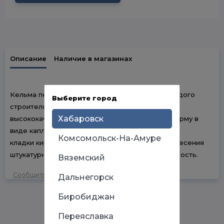
Описание
Наличие в магазинах
Кельма печника — отличный помощник для каждого
Выберите город
строителя. Данная модель выполнена из
Хабаровск
высококачественной стали и имеет удобную форму в
виде капли. Инструмент используется для:
Комсомольск-На-Амуре
кладки кирпича; перемешивания растворов; нанесения
штукатурно-отделочных материалов на поверхность.
Вяземский
Сообщить об ошибке
Дальнегорск
Биробиджан
Переяславка