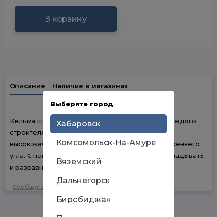
В корзину
Описание
Наличие в магазинах
Выберите город
Кельма штукатура — отличный помощник для каждого
Хабаровск
строителя. Данная модель выполнена из
Комсомольск-На-Амуре
высококачественной стали и имеет форму внутреннего
угла. С помощью такого инструмента удобно укладывать
Вяземский
и разравнивать раствор.
Дальнегорск
Сообщить об ошибке
Биробиджан