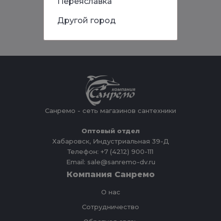
Переяславка
Другой город
Санремо - сеть магазинов сантехники
Оптовый отдел
Хабаровск, Индустриальная 39-Д
Телефон: +7 (4212) 900-111
Email: sale@sanremo-dv.ru
Компания Санремо
О нас
Сотрудничество