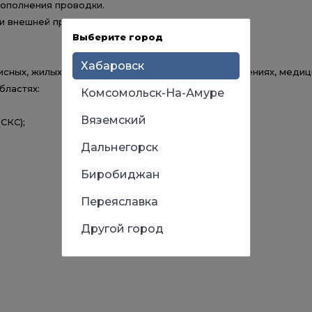
ополнения проводки.
ки внешней проводки.
Выберите город
Хабаровск
исных, жилых, торговых, производственных помещениях, медиц
бластях:
Комсомольск-На-Амуре
Вяземский
СКС);
Дальнегорск
Биробиджан
Переяславка
Другой город