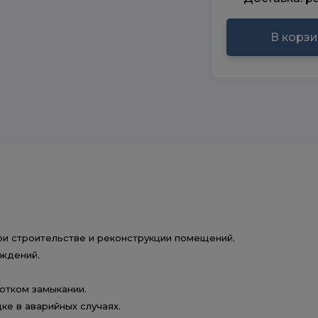
В корз
ри строительстве и реконструкции помещений.
еждений.
отком замыкании.
ке в аварийных случаях.