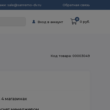
жи: sale@sanremo-dv.ru
Обратная связь
0
0 руб.
Вход в аккаунт
Код товара: 00003049
в 4 магазинах
расчет менеджером