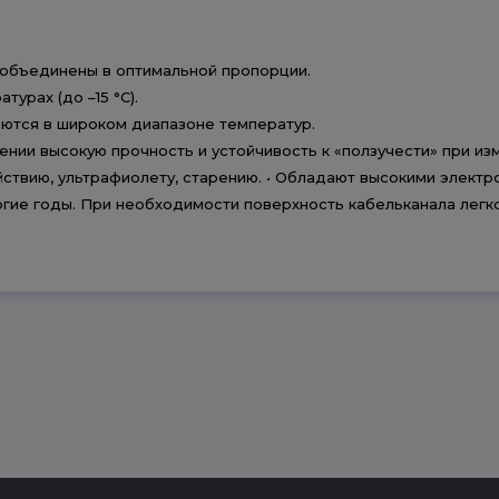
ь объединены в оптимальной пропорции.
урах (до –15 °С).
аются в широком диапазоне температур.
нии высокую прочность и устойчивость к «ползучести» при из
йствию, ультрафиолету, старению. • Обладают высокими элект
ногие годы. При необходимости поверхность кабельканала легк