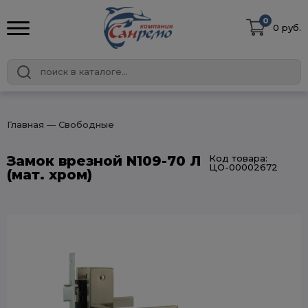
0
0 руб.
Главная
― Свободные
Замок врезной N109-70 Л
Код товара:
ЦО-00002672
(мат. хром)