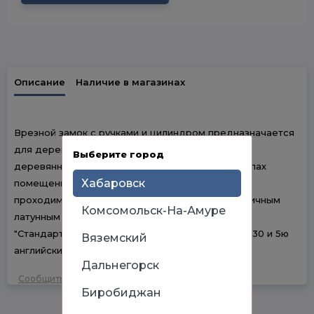
Описание
Наличие в магазинах
Врезной замок с ручками и цилиндром предназначается
для деревянных дверей (в том числе входных
Выберите город
деревянных). Может использоваться во всех типах
Хабаровск
помещений, включая помещения с высокой
проходимостью. Замок укомплектован симметричным
Комсомольск-На-Амуре
латунным цилиндровым механизмом Л из серии
"Стандарт", модификации ключ/ключ, размер 30/30 и 5ю
Вяземский
английскими ключами из латуни.
Дальнегорск
Сообщить об ошибке
Биробиджан