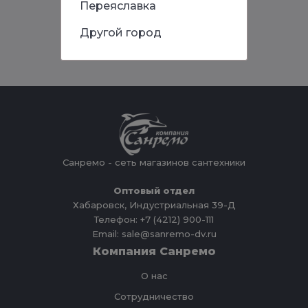
Переяславка
Другой город
Санремо - сеть магазинов сантехники
Оптовый отдел
Хабаровск, Индустриальная 39-Д
Телефон: +7 (4212) 900-111
Email: sale@sanremo-dv.ru
Компания Санремо
О нас
Сотрудничество