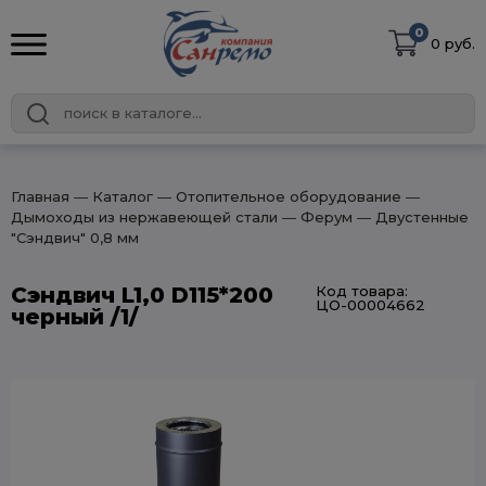
0
0 руб.
Главная
― Каталог
― Отопительное оборудование
―
Дымоходы из нержавеющей стали
― Ферум
― Двустенные
"Сэндвич" 0,8 мм
Сэндвич L1,0 D115*200
Код товара:
ЦО-00004662
черный /1/