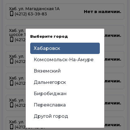
Хаб. ул. Магаданская 1А
Нет в наличии.
(4212) 63-39-83
Хаб. ул. Матвеевское
шоссе 13А
Нет в наличии.
Выберите город
(4212) 69-93-93
Хабаровск
Хаб. ул. Панфиловцев 14Б
Нет в наличии.
Комсомольск-На-Амуре
(4212) 63-22-47
Вяземский
Хаб. ул. Серышева 34
Нет в наличии.
Дальнегорск
(4212) 47-44-66
Биробиджан
Хаб. ул. Суворова 45
Нет в наличии.
Переяславка
(4212) 50-67-37
Другой город
Хаб. ул. Тихоокеанская 170
Нет в наличии.
(4212) 67-13-31