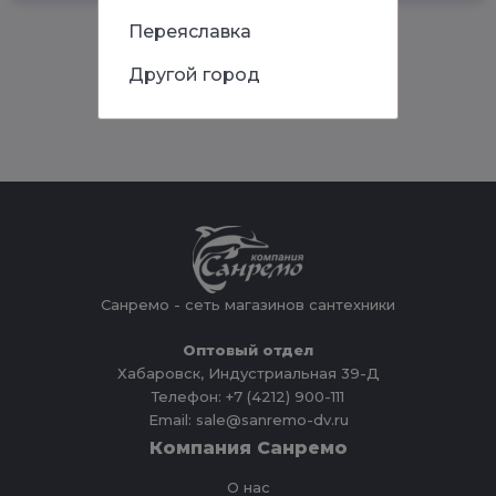
Переяславка
Другой город
Санремо - сеть магазинов сантехники
Оптовый отдел
Хабаровск, Индустриальная 39-Д
Телефон: +7 (4212) 900-111
Email: sale@sanremo-dv.ru
Компания Санремо
О нас