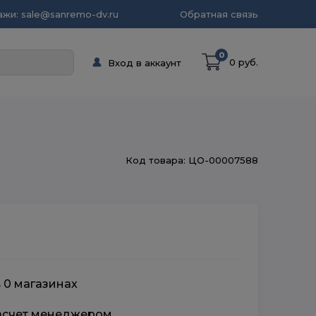
жи: sale@sanremo-dv.ru
Обратная связь
0
0 руб.
Вход в аккаунт
Код товара: ЦО-00007588
в 0 магазинах
расчет менеджером