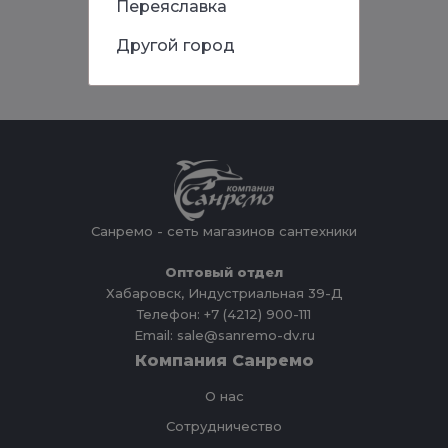
Переяславка
Другой город
Санремо - сеть магазинов сантехники
Оптовый отдел
Хабаровск, Индустриальная 39-Д
Телефон: +7 (4212) 900-111
Email: sale@sanremo-dv.ru
Компания Санремо
О нас
Сотрудничество