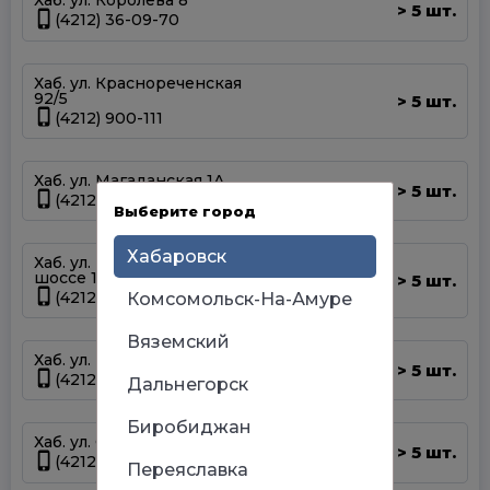
Хаб. ул. Королева 8
5 шт.
>
(4212) 36-09-70
Хаб. ул. Краснореченская
92/5
5 шт.
>
(4212) 900-111
Хаб. ул. Магаданская 1А
5 шт.
>
(4212) 63-39-83
Выберите город
Хабаровск
Хаб. ул. Матвеевское
шоссе 13А
5 шт.
>
(4212) 69-93-93
Комсомольск-На-Амуре
Вяземский
Хаб. ул. Панфиловцев 14Б
5 шт.
>
(4212) 63-22-47
Дальнегорск
Биробиджан
Хаб. ул. Серышева 34
5 шт.
>
(4212) 47-44-66
Переяславка