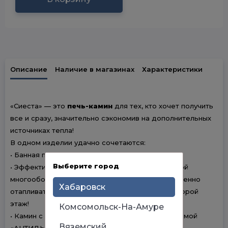
Описание
Наличие в магазинах
Характеристики
«Сиеста» — это
печь-камин
для тех, кто хочет получить
все и сразу, значительно сэкономив на дополнительных
источниках тепла!
В одном изделии удачно сочетаются:
• Банная печь с закрытой каменкой
Выберите город
• Эффективная отопительная печь с эффективной
многооборотной топкой, которая может полноценно
Хабаровск
отапливать парилку, мойку, комнату отдыха и второй
этаж!
Комсомольск-На-Амуре
• Камин с большим панорамным стеклом и системой
Вяземский