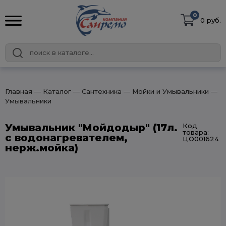
0
0 руб.
Главная
― Каталог
― Сантехника
― Мойки и Умывальники
―
Умывальники
Умывальник "Мойдодыр" (17л.
Код
товара:
с водонагревателем,
ЦО001624
нерж.мойка)