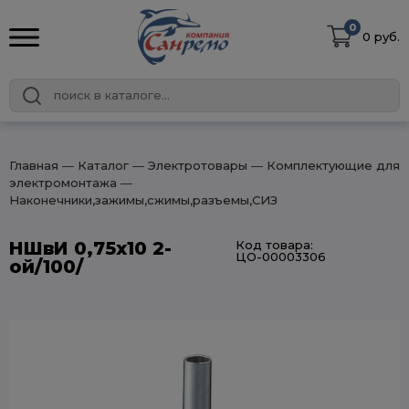
0
0 руб.
Главная
― Каталог
― Электротовары
― Комплектующие для
электромонтажа
―
Наконечники,зажимы,сжимы,разъемы,СИЗ
НШвИ 0,75х10 2-
Код товара:
ЦО-00003306
ой/100/