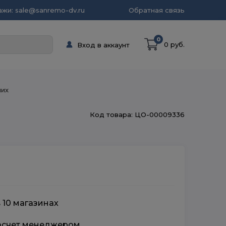
жи: sale@sanremo-dv.ru
Обратная связь
0
0 руб.
Вход в аккаунт
них
Код товара: ЦО-00009336
 10 магазинах
расчет менеджером