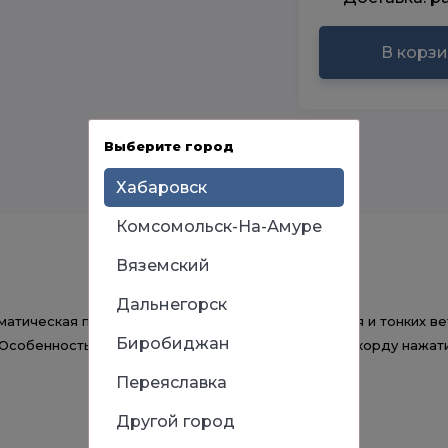
В корз
Выберите город
Хабаровск
Комсомольск-На-Амуре
Вяземский
Дальнегорск
матическая применяется для скоса травы, сухостоя и тонких в
Биробиджан
. Особенность - левая. Принцип действия - подают корду нажат
Переяславка
Другой город