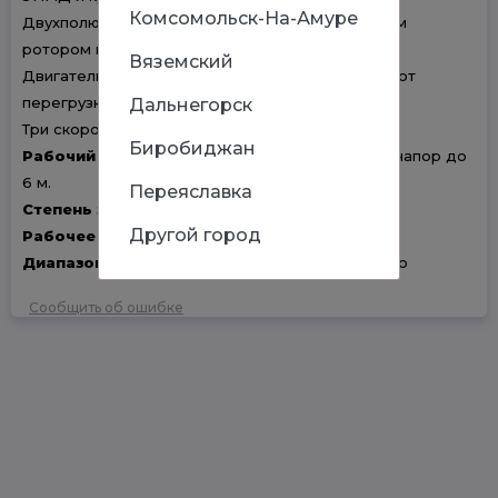
Комсомольск-На-Амуре
Двухполюсный асинхронный двигатель с мокрым
ротором имеет встроенную защиту.
Вяземский
Двигатель не требует дополнительной защиты от
перегрузки.
Дальнегорск
Три скорости вращения двигателя..
Биробиджан
Рабочий диапазон:
расход от 0,5 до 3,6 м3/ч, напор до
6 м.
Переяславка
Степень защиты:
IP 44.
Другой город
Рабочее давление:
10 бар (1000 кПа).
Диапазон температуры жидкости:
от -10°C до
Сообщить об ошибке