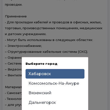
проводки.
Применение
• Для прокладки кабелей и проводов в офисных, жилых,
торговых, производственных помещениях, медицинских
и детских учреждениях.
• Могут быть использованы в следующих областях:
– Электроснабжение;
– Структурированные кабельные системы (СКС);
– Охранно-пожарная сигнализация;
– Системы безопасности;
Выберите город
– Видеонаблюдение;
Хабаровск
– Вентиляция.
Комсомольск-На-Амуре
Материалы
Вяземский
• Самозатухающий ПВХ
• Технологические добавки:
Дальнегорск
– для улучшения переработки пластмассы;